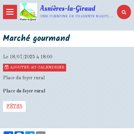
Asnières-la-Giraud
une commune de charente maritime
Marché gourmand
Le 18/07/2025
à 18:00
AJOUTER AU CALENDRIER
Place du foyer rural
Place du foyer rural
FÊTES
Partager
Facebook
Twitter
Email