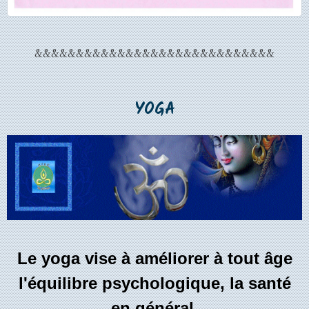
&&&&&&&&&&&&&&&&&&&&&&&&&&&&&
YOGA
Le yoga vise à améliorer à tout âge
l'équilibre psychologique, la santé
en général
.