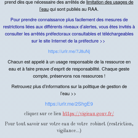
prend dès que nécessaire des
arrêtés
de
limitation des usages de
l’eau
qui sont publiés au RAA.
Pour prendre connaissance plus facilement des mesures de
restrictions
lié
e
s aux différents niveaux d’alertes,
vous êtes invités à
consulter les arrêtés préfector
aux
consultables et téléchargeables
sur le site Internet de la préfecture >>
https://urlr.me/7J8uNj
C
hacun est appelé à un usage responsable de la ressource en
eau
et à faire preuve d’esprit de responsabilité
. Chaque geste
compte, préservons nos ressources !
Retrouvez plu
s d’info
rmation
s sur la politique de gestion de
l’ea
u
>>
https://urlr.me/2ShgE9
cliquez sur ce lien
https://vigieau.gouv.fr/
Pour tout savoir sur votre eau de votre robinet (restriction,
vigilance...)