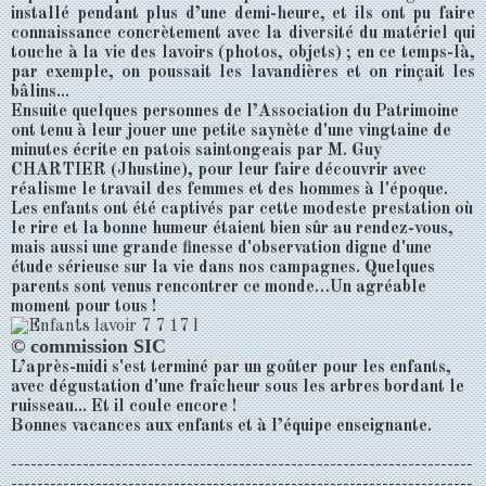
installé pendant plus d’une demi-heure, et ils ont pu faire
connaissance concrètement avec la diversité du matériel qui
touche à la vie des lavoirs (photos, objets) ; en ce temps-là,
par exemple, on poussait les lavandières et on rinçait les
bâlins...
Ensuite quelques personnes de l’Association du Patrimoine
ont tenu à leur jouer une petite saynète d'une vingtaine de
minutes écrite en patois saintongeais par M. Guy
CHARTIER (Jhustine), pour leur faire découvrir avec
réalisme le travail des femmes et des hommes à l'époque.
Les enfants ont été captivés par cette modeste prestation où
le rire et la bonne humeur étaient bien sûr au rendez-vous,
mais aussi une grande finesse d'observation digne d'une
étude sérieuse sur la vie dans nos campagnes. Quelques
parents sont venus rencontrer ce monde…Un agréable
moment pour tous !
© commission SIC
L’après-midi s'est terminé par un goûter pour les enfants,
avec dégustation d'une fraîcheur sous les arbres bordant le
ruisseau... Et il coule encore !
Bonnes vacances aux enfants et à l’équipe enseignante.
-----------------------------------------------------------------------
-----------------------------------------------------------------------