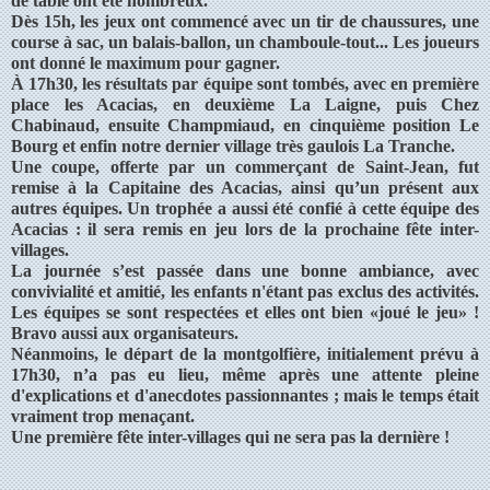
de table ont été nombreux.
Dès 15h, les jeux ont commencé avec un tir de chaussures, une
course à sac, un balais-ballon, un chamboule-tout... Les joueurs
ont donné le maximum pour gagner.
À 17h30, les résultats par équipe sont tombés, avec en première
place les Acacias, en deuxième La Laigne, puis Chez
Chabinaud, ensuite Champmiaud, en cinquième position Le
Bourg et enfin notre dernier village très gaulois La Tranche.
Une coupe, offerte par un commerçant de Saint-Jean, fut
remise à la Capitaine des Acacias, ainsi qu’un présent aux
autres équipes. Un trophée a aussi été confié à cette équipe des
Acacias : il sera remis en jeu lors de la prochaine fête inter-
villages.
La journée s’est passée dans une bonne ambiance, avec
convivialité et amitié, les enfants n'étant pas exclus des activités.
Les équipes se sont respectées et elles ont bien «joué le jeu» !
Bravo aussi aux organisateurs.
Néanmoins, le départ de la montgolfière, initialement prévu à
17h30, n’a pas eu lieu, même après une attente pleine
d'explications et d'anecdotes passionnantes ; mais le temps était
vraiment trop menaçant.
Une première fête inter-villages qui ne sera pas la dernière !