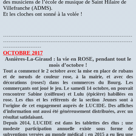
des musiciens de l’école de musique de Saint Hilaire de
Villefranche (ADMS).
Et les cloches ont sonné à la volée !
-----------------------------------------------------------------------
-----------------------------------------------------------------------
---------------------
OCTOBRE 2017
Asnières-La-Giraud : la vie en ROSE, pendant tout le
mois d’octobre !
Tout a commencé le 2 octobre avec la mise en place de rubans
et de nœuds de couleur rose, à la mairie, et avec des
décorations (roses!) dans les commerces du Bourg. Les
commerçants ont joué le jeu. Le samedi 14 octobre, on pouvait
rencontrer Sabine (coiffeuse) et Lulu (épicière) habillées en
rose. Les élus et les référents de la section Jeunes sont à
l’origine de cet engagement auprès de LUCIDE. Des affiches
d'information ont aussi été généreusement distribuées, avec un
résultat satisfaisant.
Depuis 2014, LUCIDE est dans les tablettes des élus ; une
modeste participation annuelle existe sous forme de
subventions versées au monde médical ; en 2015 a eu lieu une