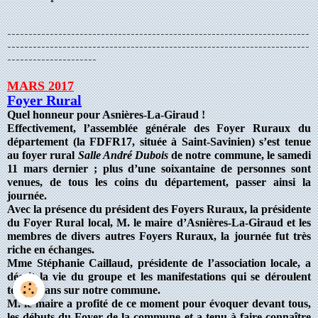
-----------------------------------------------------------------------
-----------------------------------------------------------------------
---------------------
MARS 2017
Foyer Rural
Quel honneur pour Asnières-La-Giraud !
Effectivement, l’assemblée générale des Foyer Ruraux du
département (la FDFR17, située à Saint-Savinien) s’est tenue
au foyer rural
Salle André Dubois
de notre commune, le samedi
11 mars dernier ; plus d’une soixantaine de personnes sont
venues, de tous les coins du département, passer ainsi la
journée.
Avec la présence du président des Foyers Ruraux, la présidente
du Foyer Rural local, M. le maire d’Asnières-La-Giraud et les
membres de divers autres Foyers Ruraux, la journée fut très
riche en échanges.
Mme Stéphanie Caillaud, présidente de l’association locale, a
décrit la vie du groupe et les manifestations qui se déroulent
tous les ans sur notre commune.
M. le maire a profité de ce moment pour évoquer devant tous,
les débuts du Foyer de la commune et a tenu à faire connaître