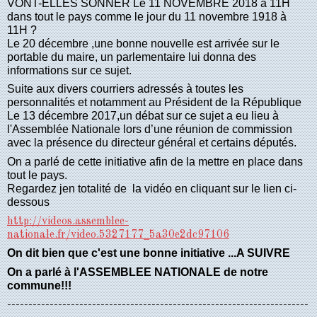
VONT-ELLES SONNER Le 11 NOVEMBRE 2018 à 11H
dans tout le pays
comme le jour du 11 novembre 1918 à
11H ?
Le 20 décembre ,u
ne bonne nouvelle
est arrivée sur le
portable du maire, un parlementaire lui donna des
informations sur ce sujet.
Suite aux divers courriers adressés à toutes les
personnalités et notamment
au
Président de la République
Le 13 décembre 2017,
un débat sur ce sujet
a eu lieu à
l'Assemblée Nationale
lors d’une réunion de commission
avec
la présence du
directeur général et
certains
députés.
O
n a parlé de cette
initiative
afin de la mettre en place dans
tout le pays.
Regardez j
en totalité
de la vidéo en cliquant sur le lien ci-
dessous
http://videos.assemblee-
nationale.fr/video.5327177_5a30e2dc97106
On dit bien que c'est une bonne initiative ...A SUIVRE
On
a
parlé à l'ASSEMBLEE NATIONALE de notre
commune!!!
-----------------------------------------------------------------------