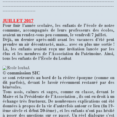
-----------------------------------------------------------------------
-----------------------------------------------------------------------
---------------------
JUILLET 2017
Pour finir l'année scolaire, les enfants de l’école de notre
commune, accompagnés de leurs professeurs des écoles,
avaient un rendez-vous peu commun, le vendredi 7 juillet.
Déjà, un dernier après-midi avant les vacances d'été peut
prendre un air décontracté, mais... avec en plus une sortie !
Là, les enfants avaient reçu une invitation lancée par les
élus et les membres de l’Association du Patrimoine. Ainsi,
tous les enfants de l’École du Loubat
© commission SIC
se sont retrouvés au bord de la rivière éponyme (comme on
dit parfois), devant le lavoir récemment restauré par des
bénévoles.
Tous assis, calmes et sages, comme en classe, devant le
Maire et la Présidente de l’Association , ils ont eu droit à un
échange très fructueux. De nombreuses explications ont été
données à propos de la vie d'autrefois autour ce lieu (fin 19-
ième siècle et début 20-ième) , et les enfants n'ont pas hésité
à poser des questions sur ce passé. Un réel dialogue s'est