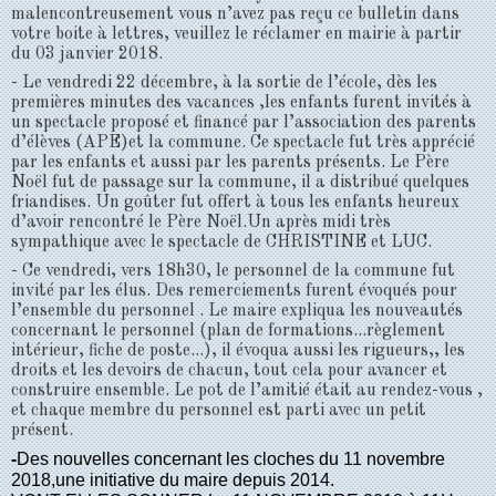
malencontreusement vous n’avez pas reçu ce bulletin dans
votre boite à lettres, veuillez le réclamer en mairie à partir
du 03 janvier 2018.
- Le vendredi 22 décembre, à la sortie de l’école, dès les
premières minutes des vacances ,les enfants furent invités à
un spectacle proposé et financé par l’association des parents
d’élèves (APE)et la commune. Ce spectacle fut très apprécié
par les enfants et aussi par les parents présents. Le Père
Noël fut de passage sur la commune, il a distribué quelques
friandises. Un goûter fut offert à tous les enfants heureux
d’avoir rencontré le Père Noël.Un après midi très
sympathique avec le spectacle de CHRISTINE et LUC.
- Ce vendredi, vers 18h30, le personnel de la commune fut
invité par les élus. Des remerciements furent évoqués pour
l’ensemble du personnel . Le maire expliqua les nouveautés
concernant le personnel (plan de formations...règlement
intérieur, fiche de poste...), il évoqua aussi les rigueurs,, les
droits et les devoirs de chacun, tout cela pour avancer et
construire ensemble. Le pot de l’amitié était au rendez-vous ,
et chaque membre du personnel est parti avec un petit
présent.
-
Des nouvelles concernant les cloches du 11 novembre
2018,une initiative du maire depuis 2014.