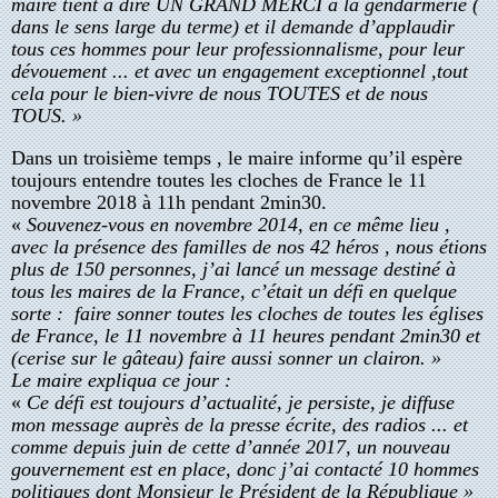
maire tient à dire UN GRAND MERCI à la gendarmerie (
dans le sens large du terme) et il demande d’applaudir
tous ces hommes pour leur professionnalisme, pour leur
dévouement ... et avec un engagement exceptionnel ,tout
cela pour le bien-vivre de nous TOUTES et de nous
TOUS. »
Dans un troisième temps , le maire informe qu’il espère
toujours entendre toutes les cloches de France le 11
novembre
2018
à 11h pendant 2min30.
«
Souvenez-vous en novembre 2014, en ce même lieu ,
avec la présence des familles de nos 42 héros , nous étions
plus de 150 personnes, j’ai lancé un message destiné à
tous les maires de la France, c’était un défi en quelque
sorte : faire sonner toutes les cloches de toutes les églises
de France, le 11 novembre à 11 heures pendant 2min30 et
(cerise sur le gâteau) faire aussi sonner un clairon. »
Le maire expliqua ce jour :
«
Ce défi est toujours d’actualité, je persiste, je diffuse
mon message auprès de la presse écrite, des radios ... et
comme depuis juin de cette d’année 2017, un nouveau
gouvernement est en place, donc j’ai contacté 10 hommes
politiques dont Monsieur le Président de la République »