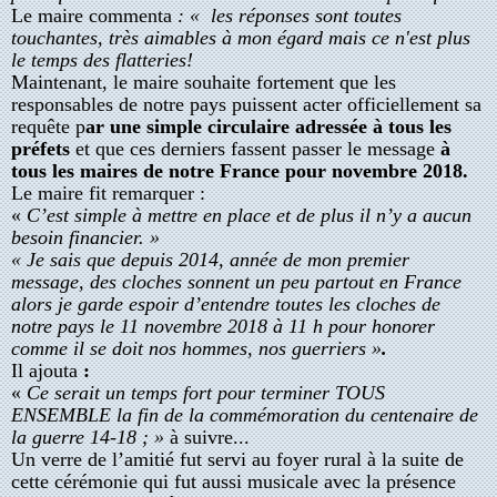
Le maire commenta
: « les réponses sont toutes
touchantes, très aimables à mon égard mais ce n'est plus
le temps des flatteries!
Maintenant, le maire souhaite fortement que les
responsables de notre pays puissent acter officiellement sa
requête p
ar une simple circulaire adressée à tous les
préfets
et que ces derniers fassent passer le message
à
tous les maires de notre France pour novembre 2018.
Le maire fit remarquer :
«
C’est simple à mettre en place et de plus il n’y a aucun
besoin financier. »
« Je sais que depuis 2014, année de mon premier
message, des cloches sonnent un peu partout en France
alors je garde espoir d’entendre toutes les cloches de
notre pays le 11 novembre 2018 à 11 h pour honorer
comme il se doit nos hommes, nos guerriers »
.
Il ajouta
:
«
Ce serait un temps fort pour terminer TOUS
ENSEMBLE la fin de la commémoration du centenaire de
la guerre 14-18 ; »
à suivre...
Un verre de l’amitié fut servi au foyer rural à la suite de
cette cérémonie qui fut aussi musicale avec la présence