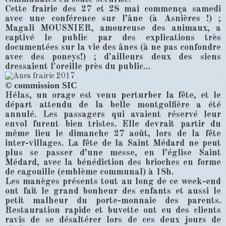
Cette frairie des 27 et 28 mai commença samedi
avec une conférence sur l’âne (à Asnières !) ;
Magali MOUSNIER, amoureuse des animaux, a
captivé le public par des explications très
documentées sur la vie des ânes (à ne pas confondre
avec des poneys!) ; d'ailleurs deux des siens
dressaient l'oreille près du public…
© commission SIC
Hélas, un orage est venu perturber la fête, et le
départ attendu de la belle montgolfière a été
annulé. Les passagers qui avaient réservé leur
envol furent bien tristes. Elle devrait partir du
même lieu le dimanche 27 août, lors de la fête
inter-villages. La fête de la Saint Médard ne peut
plus se passer d’une messe, en l’église Saint
Médard, avec la bénédiction des brioches en forme
de cagouille (emblème communal) à 18h.
Les manèges présents tout au long de ce week-end
ont fait le grand bonheur des enfants et aussi le
petit malheur du porte-monnaie des parents.
Restauration rapide et buvette ont eu des clients
ravis de se désaltérer lors de ces deux jours de