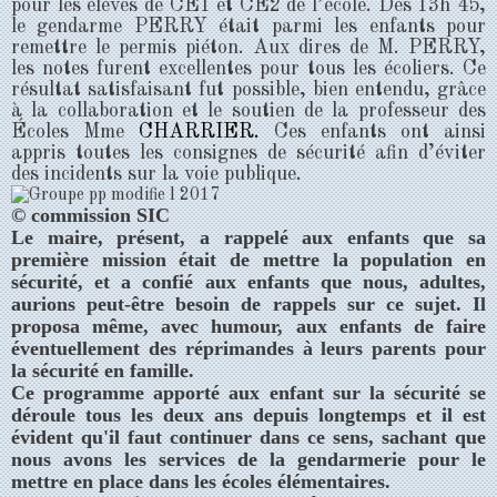
pour les élèves de CE1 et CE2 de l’école. Dès 13h 45,
le gendarme PERRY était parmi les enfants pour
remettre le permis piéton. Aux dires de M. PERRY,
les notes furent excellentes pour tous les écoliers. Ce
résultat satisfaisant fut possible, bien entendu, grâce
à la collaboration et le soutien de la professeur des
Écoles Mme
CHARRIER.
Ces enfants ont ainsi
appris toutes les consignes de sécurité afin d’éviter
des incidents sur la voie publique.
© commission SIC
Le maire, présent, a rappelé aux enfants que sa
première mission était de mettre la population en
sécurité, et a confié aux enfants que nous, adultes,
aurions peut-être besoin de rappels sur ce sujet. Il
proposa même, avec humour, aux enfants de faire
éventuellement des réprimandes à leurs parents pour
la sécurité en famille.
Ce programme apporté aux enfant sur la sécurité se
déroule tous les deux ans depuis longtemps et il est
évident qu'il faut continuer dans ce sens, sachant que
nous avons les services de la gendarmerie pour le
mettre en place dans les écoles élémentaires.