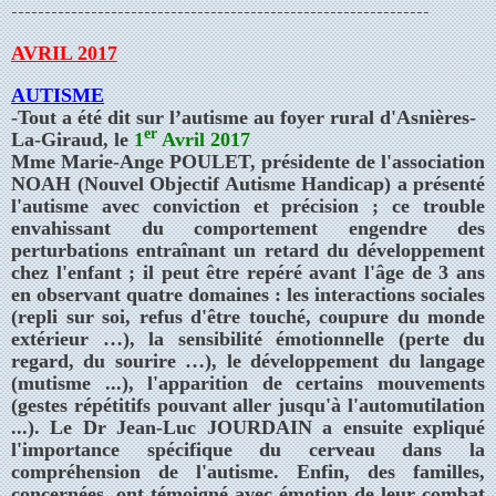
---------------------------------------------------------------
AVRIL 2017
AUTISME
-Tout a été dit sur l’autisme au foyer rural d'Asnières-
er
La-Giraud, le
1
Avril 2017
Mme Marie-Ange POULET, présidente de l'association
NOAH (Nouvel Objectif Autisme Handicap) a présenté
l'autisme avec conviction et précision ; ce trouble
envahissant du comportement engendre des
perturbations entraînant un retard du développement
chez l'enfant ; il peut être repéré avant l'âge de 3 ans
en observant quatre domaines : les interactions sociales
(repli sur soi, refus d'être touché, coupure du monde
extérieur …), la sensibilité émotionnelle (perte du
regard, du sourire …), le développement du langage
(mutisme ...), l'apparition de certains mouvements
(gestes répétitifs pouvant aller jusqu'à l'automutilation
...). Le Dr Jean-Luc JOURDAIN a ensuite expliqué
l'importance spécifique du cerveau dans la
compréhension de l'autisme. Enfin, des familles,
concernées, ont témoigné avec émotion de leur combat