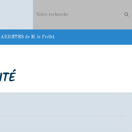
ARRETES de M. le Préfet
ITÉ