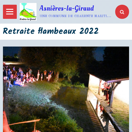
Asnières-la-Giraud
une commune de charente maritime
Retraite flambeaux 2022