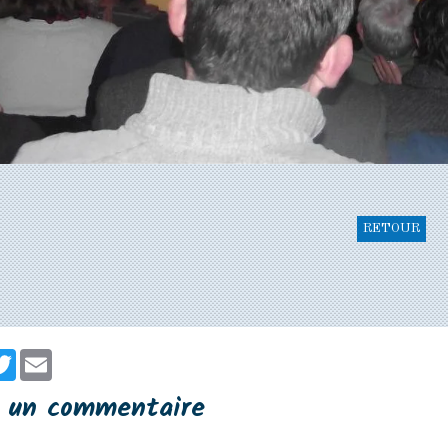
RETOUR
er
cebook
Twitter
Email
r un commentaire