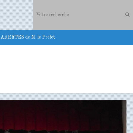
ARRETES de M. le Préfet