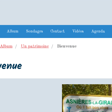
Album
Sondages
Contact
Vidéos
Agenda
Album
Un patrimoine
Bienvenue
venue