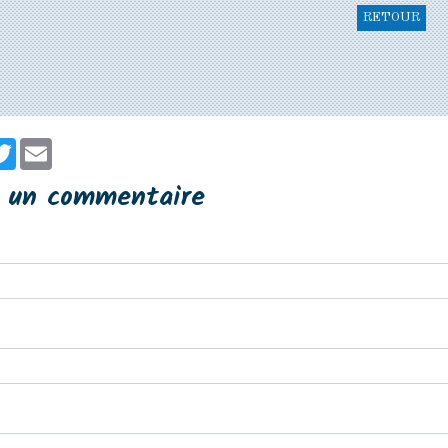
RETOUR
er
cebook
Twitter
Email
r un commentaire