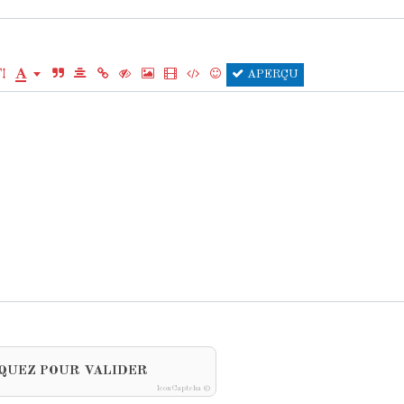
APERÇU
QUEZ POUR VALIDER
IconCaptcha ©