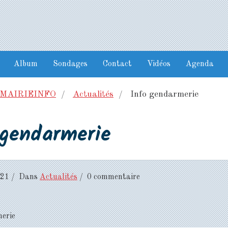
Album
Sondages
Contact
Vidéos
Agenda
MAIRIEINFO
Actualités
Info gendarmerie
 gendarmerie
021
Dans
Actualités
0 commentaire
erie