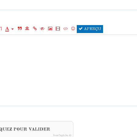
APERÇU
QUEZ POUR VALIDER
IconCaptcha ©