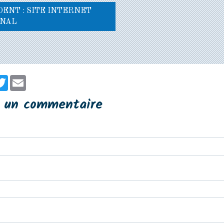
ENT : SITE INTERNET
NAL
er
cebook
Twitter
Email
r un commentaire