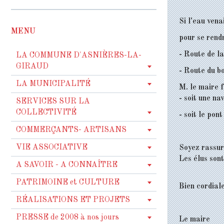
Si l'eau vena
MENU
pour se rendr
- Route de l
LA COMMUNE D'ASNIÈRES-LA-
GIRAUD
- Route du b
LA MUNICIPALITÉ
M. le maire f
- soit une na
SERVICES SUR LA
COLLECTIVITÉ
- soit le po
COMMERÇANTS- ARTISANS
VIE ASSOCIATIVE
Soyez rassu
Les élus sont
A SAVOIR - A CONNAÎTRE
PATRIMOINE et CULTURE
Bien cordia
RÉALISATIONS ET PROJETS
PRESSE de 2008 à nos jours
Le maire