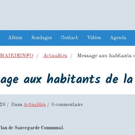
Album
Sondages
Contact
Vidéos
Agenda
MAIRIEINFO
Actualités
Message aux habitants d
age aux habitants de la
026
Dans
Actualités
0 commentaire
 Plan de Sauvegarde Communal.