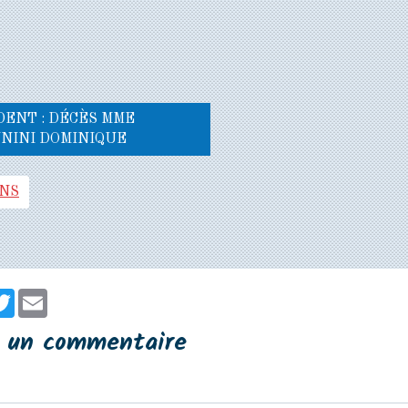
ENT : DÉCÈS MME
NINI DOMINIQUE
ONS
er
cebook
Twitter
Email
r un commentaire