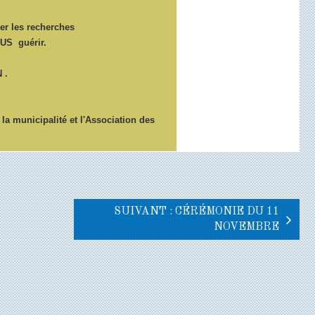
er les recherches
US guérir.
 .
la municipalité et l'Association des
SUIVANT : CÉRÉMONIE DU 11
NOVEMBRE