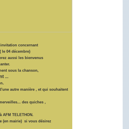
invitation concernant
( le 04 décembre)
erez aussi les bienvenus
anter.
ment sous la chanson,
t ...
.
on
d'une autre manière , et qui souhaitent
erveilles... des quiches ,
s à AFM TELETHON.
re (en mairie) si vous désirez