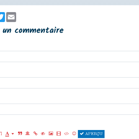
er
cebook
Twitter
Email
r un commentaire
APERÇU